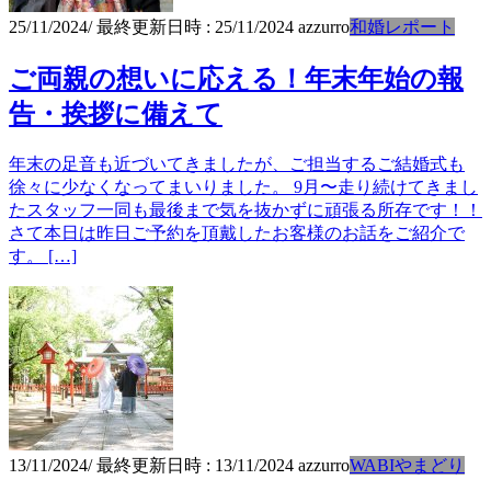
25/11/2024
/ 最終更新日時 :
25/11/2024
azzurro
和婚レポート
ご両親の想いに応える！年末年始の報
告・挨拶に備えて
年末の足音も近づいてきましたが、ご担当するご結婚式も
徐々に少なくなってまいりました。 9月〜走り続けてきまし
たスタッフ一同も最後まで気を抜かずに頑張る所存です！！
さて本日は昨日ご予約を頂戴したお客様のお話をご紹介で
す。 […]
13/11/2024
/ 最終更新日時 :
13/11/2024
azzurro
WABIやまどり