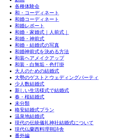
各種体験会
和・コーディネート
和婚コーディネート
和婚レポート
和婚・家婚式｜人前式｜
和婚・神前式
和婚・結婚式の写真
和婚神前式を決める方法
和装ヘアメイクアップ
和装・白無垢・色打掛
大人のための結婚式
大勢のゲストとウェディングパーティ
少人数結婚式
新しい生活様式で結婚式
春・桜結婚式
未分類
格安結婚式プラン
温泉地結婚式
現代の伝統儀礼神社結婚式について
現代仏蘭西料理朔詩舎
番外編