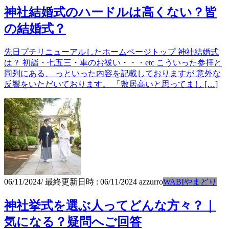
神社結婚式のハードルは高くない？皆
の結婚式？
先日プチリニューアルしたホームページトップ 神社結婚式
は？ 初詣・七五三・車のお祓い・・・etc こういった参拝と
同列にある、 っといった内容を記載しておりますが 意外な
反響をいただいております。 「敷居高いと思ってまし […]
06/11/2024
/ 最終更新日時 :
06/11/2024
azzurro
WABIやまどり
神社挙式を選ぶ人ってどんな方々？｜
気になる？疑問へご回答