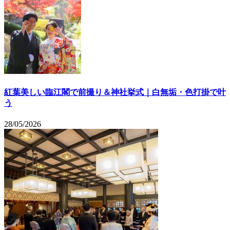
紅葉美しい臨江閣で前撮り＆神社挙式｜白無垢・色打掛で叶
う
28/05/2026