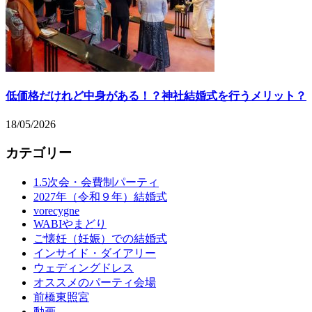
低価格だけれど中身がある！？神社結婚式を行うメリット？
18/05/2026
カテゴリー
1.5次会・会費制パーティ
2027年（令和９年）結婚式
vorecygne
WABIやまどり
ご懐妊（妊娠）での結婚式
インサイド・ダイアリー
ウェディングドレス
オススメのパーティ会場
前橋東照宮
動画