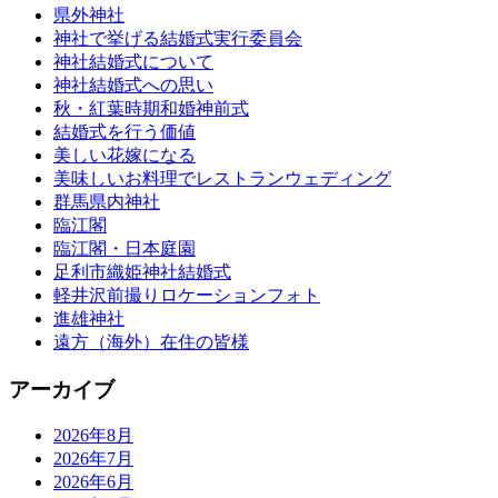
県外神社
神社で挙げる結婚式実行委員会
神社結婚式について
神社結婚式への思い
秋・紅葉時期和婚神前式
結婚式を行う価値
美しい花嫁になる
美味しいお料理でレストランウェディング
群馬県内神社
臨江閣
臨江閣・日本庭園
足利市織姫神社結婚式
軽井沢前撮りロケーションフォト
進雄神社
遠方（海外）在住の皆様
アーカイブ
2026年8月
2026年7月
2026年6月