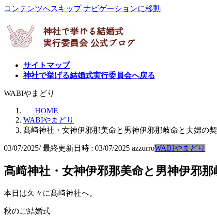
コンテンツへスキップ
ナビゲーションに移動
サイトマップ
神社で挙げる結婚式実行委員会へ戻る
WABIやまどり
HOME
WABIやまどり
髙﨑神社・女神伊邪那美命と男神伊邪那岐命と夫婦の契
03/07/2025
/ 最終更新日時 :
03/07/2025
azzurro
WABIやまどり
髙﨑神社・女神伊邪那美命と男神伊邪那
本日は久々に髙﨑神社へ。
秋のご結婚式