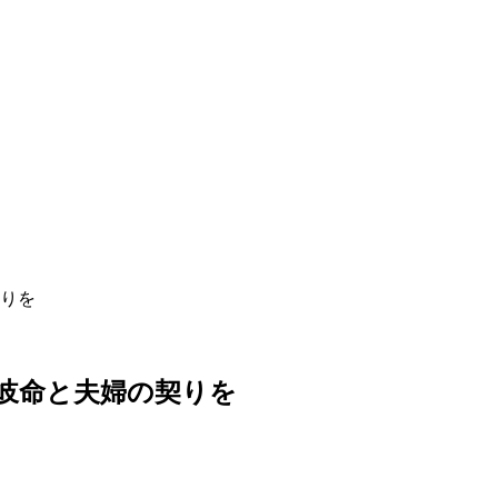
りを
岐命と夫婦の契りを