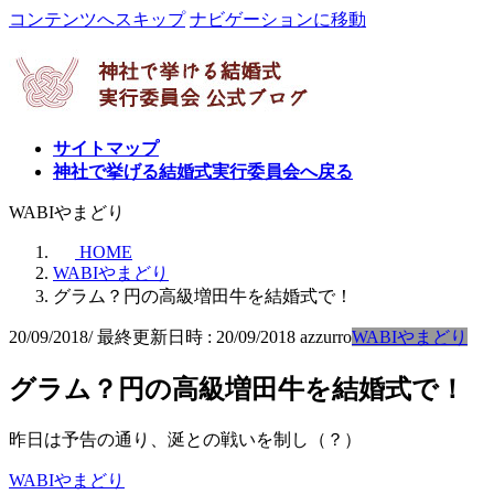
コンテンツへスキップ
ナビゲーションに移動
サイトマップ
神社で挙げる結婚式実行委員会へ戻る
WABIやまどり
HOME
WABIやまどり
グラム？円の高級増田牛を結婚式で！
20/09/2018
/ 最終更新日時 :
20/09/2018
azzurro
WABIやまどり
グラム？円の高級増田牛を結婚式で！
昨日は予告の通り、涎との戦いを制し（？）
WABIやまどり