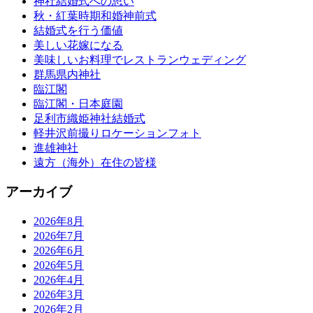
神社結婚式への思い
秋・紅葉時期和婚神前式
結婚式を行う価値
美しい花嫁になる
美味しいお料理でレストランウェディング
群馬県内神社
臨江閣
臨江閣・日本庭園
足利市織姫神社結婚式
軽井沢前撮りロケーションフォト
進雄神社
遠方（海外）在住の皆様
アーカイブ
2026年8月
2026年7月
2026年6月
2026年5月
2026年4月
2026年3月
2026年2月