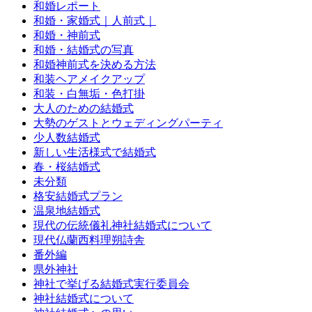
和婚レポート
和婚・家婚式｜人前式｜
和婚・神前式
和婚・結婚式の写真
和婚神前式を決める方法
和装ヘアメイクアップ
和装・白無垢・色打掛
大人のための結婚式
大勢のゲストとウェディングパーティ
少人数結婚式
新しい生活様式で結婚式
春・桜結婚式
未分類
格安結婚式プラン
温泉地結婚式
現代の伝統儀礼神社結婚式について
現代仏蘭西料理朔詩舎
番外編
県外神社
神社で挙げる結婚式実行委員会
神社結婚式について