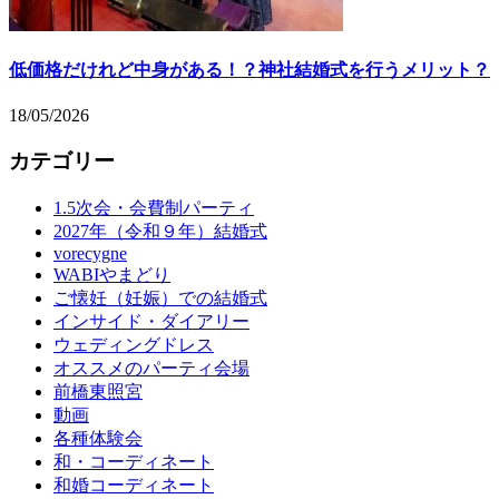
低価格だけれど中身がある！？神社結婚式を行うメリット？
18/05/2026
カテゴリー
1.5次会・会費制パーティ
2027年（令和９年）結婚式
vorecygne
WABIやまどり
ご懐妊（妊娠）での結婚式
インサイド・ダイアリー
ウェディングドレス
オススメのパーティ会場
前橋東照宮
動画
各種体験会
和・コーディネート
和婚コーディネート