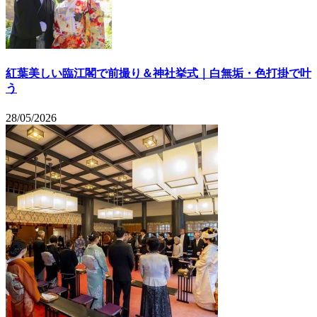
紅葉美しい臨江閣で前撮り＆神社挙式｜白無垢・色打掛で叶
う
28/05/2026